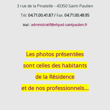
3 rue de la Pinatelle -
43350 Saint-Paulien
Tél.
04.71.00.41.87 /
Fax.
04.71.00.49.95
administratif
@ehpad-saintpaulien.fr
Mail :
Les photos présentées
sont celles des habitants
de la Résidence
et de nos professionnels...