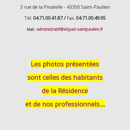
3 rue de la Pinatelle -
43350 Saint-Paulien
Tél.
04.71.00.41.87 /
Fax.
04.71.00.49.95
administratif
@ehpad-saintpaulien.fr
Mail :
Les photos présentées
sont celles des habitants
de la Résidence
et de nos professionnels...