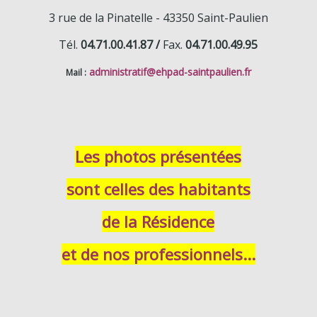
3 rue de la Pinatelle -
43350 Saint-Paulien
Tél.
04.71.00.41.87 /
Fax.
04.71.00.49.95
administratif
@ehpad-saintpaulien.fr
Mail :
Les photos présentées
sont celles des habitants
de la Résidence
et de nos professionnels...