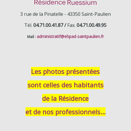
3 rue de la Pinatelle -
43350 Saint-Paulien
Tél.
04.71.00.41.87 /
Fax.
04.71.00.49.95
administratif
@ehpad-saintpaulien.fr
Mail :
Les photos présentées
sont celles des habitants
de la Résidence
et de nos professionnels...